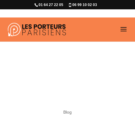
01 64 27 22 05
06 99 10 02 03
Conseils pour
transporter un
frigo en toute
sécurité
Blog