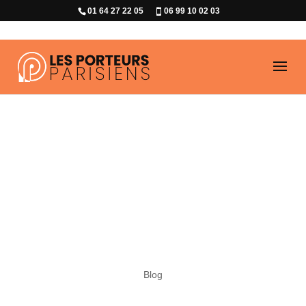
01 64 27 22 05
06 99 10 02 03
Astuces
d’experts pour
faciliter et
organiser votre
déménagement
Blog